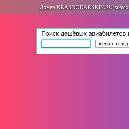
Домен KRASNODARSKIY.RU возмож